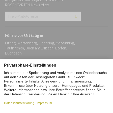
Neuigkeiten und Angebote mit dem
ROSENGARTEN-Newsletter.
Ihre
E-
Mail-
Für Sie vor Ort tätig in
Adresse:
Eitting, Wartenberg, Oberding, Moosinning,
*
Taufkirchen, Buch am Erlbach, Dorfen,
Buchbach
Impressum
Datenschutz
Stiftung
Interne Meldestelle
Zahlungsmittel
Vertrag widerrufen
Barrierefreiheitserklärung
Cookie/Tracking-Einstellungen