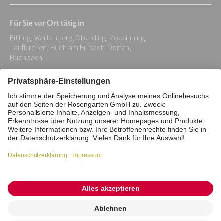
Mail-
Für Sie vor Ort tätig in
Adresse:
Eitting, Wartenberg, Oberding, Moosinning,
*
Taufkirchen, Buch am Erlbach, Dorfen,
Buchbach
Impressum
Datenschutz
Stiftung
Interne Meldestelle
Zahlungsmittel
Vertrag widerrufen
Barrierefreiheitserklärung
Cookie/Tracking-Einstellungen
© 2026 ROSENGARTEN-Tierbestattung