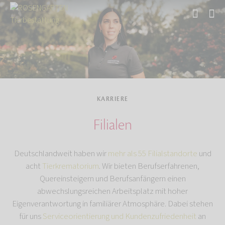
Start
KARRIERE
Filialen
Deutschlandweit haben wir
mehr als 55 Filialstandorte
und
acht
Tierkrematorium
. Wir bieten Berufserfahrenen,
Quereinsteigern und Berufsanfängern einen
abwechslungsreichen Arbeitsplatz mit hoher
Eigenverantwortung in familiärer Atmosphäre. Dabei stehen
für uns
Serviceorientierung und Kundenzufriedenheit
an