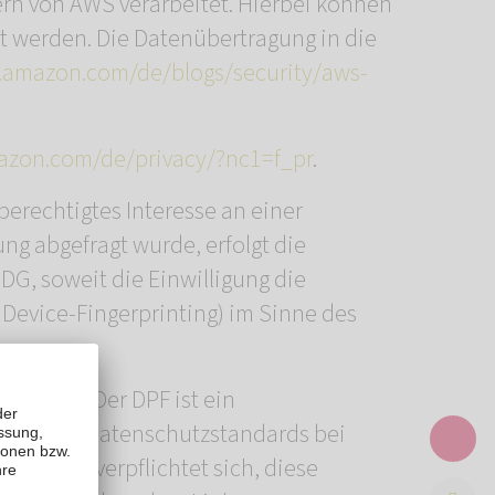
n von AWS verarbeitet. Hierbei können
 werden. Die Datenübertragung in die
s.amazon.com/de/blogs/security/aws-
azon.com/de/privacy/?nc1=f_pr
.
berechtigtes Interesse an einer
ng abgefragt wurde, erfolgt die
DDG, soweit die Einwilligung die
 Device-Fingerprinting) im Sinne des
“ (DPF). Der DPF ist ein
päischer Datenschutzstandards bei
rnehmen verpflichtet sich, diese