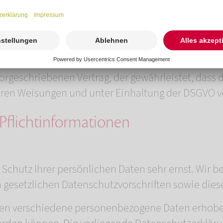
ere Informationen hierzu erhalten Sie vom Anbiet
participant/5776
.
erarbeitung (AVV) zur Nutzung des oben genannten 
vorgeschriebenen Vertrag, der gewährleistet, das
ren Weisungen und unter Einhaltung der DSGVO ve
Pflicht­informationen
 Schutz Ihrer persönlichen Daten sehr ernst. Wir
 gesetzlichen Datenschutzvorschriften sowie dies
den verschiedene personenbezogene Daten erhobe