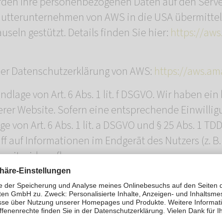
den Ihre personenbezogenen Daten auf den Server
tterunternehmen von AWS in die USA übermittelt
seln gestützt. Details finden Sie hier:
https://aw
er Datenschutzerklärung von AWS:
https://aws.am
lage von Art. 6 Abs. 1 lit. f DSGVO. Wir haben ein 
erer Website. Sofern eine entsprechende Einwilligu
e von Art. 6 Abs. 1 lit. a DSGVO und § 25 Abs. 1 TD
f auf Informationen im Endgerät des Nutzers (z. B.
rzeit widerrufbar.
fizierung nach dem „EU-US Data Privacy Framework
en Union und den USA, der die Einhaltung euro
isten soll. Jedes nach dem DPF zertifizierte Unte