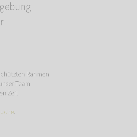
mgebung
r
eschützten Rahmen
 unser Team
n Zeit.
suche
.