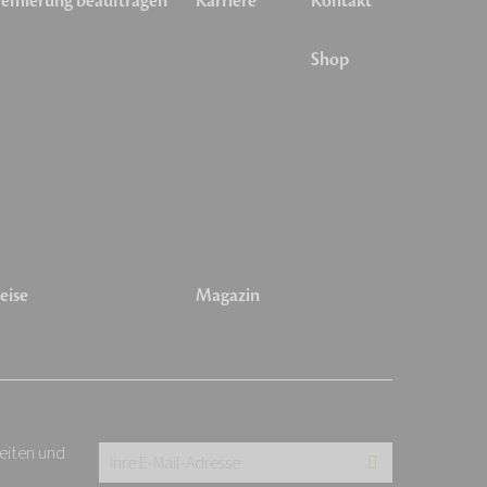
emierung beauftragen
Karriere
Kontakt
Shop
eise
Magazin
keiten und
Ihre