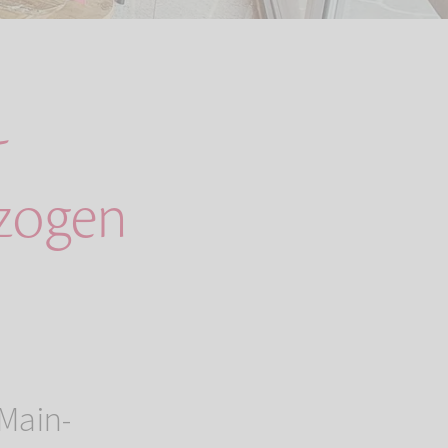
-
ezogen
 Main-