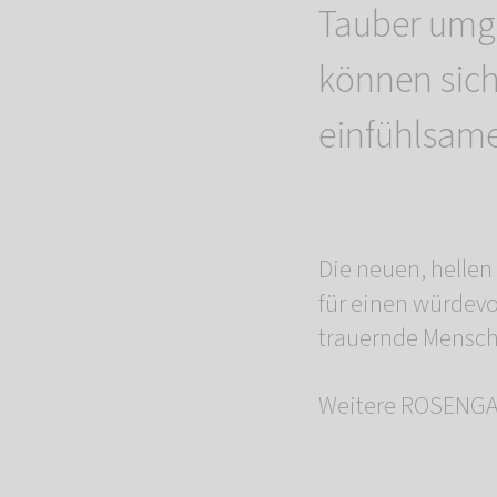
Tauber umg
können sich
einfühlsam
Die neuen, helle
für einen würdevo
trauernde Mensche
Weitere ROSENGAR