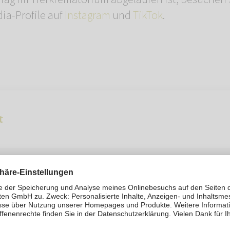
ia-Profile auf
Instagram
und
TikTok
.
t