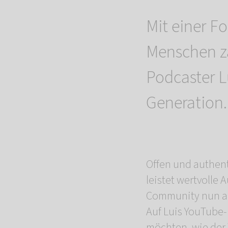
Mit einer F
Menschen zä
Podcaster L
Generation.
Offen und authen
leistet wertvolle 
Community nun auc
Auf Luis YouTube-
möchten, wie der 