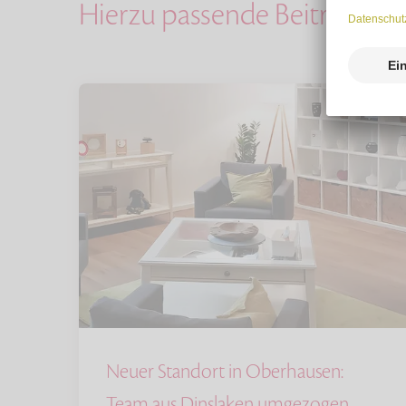
Hierzu passende Beiträge
Neuer Standort in Oberhausen:
Team aus Dinslaken umgezogen