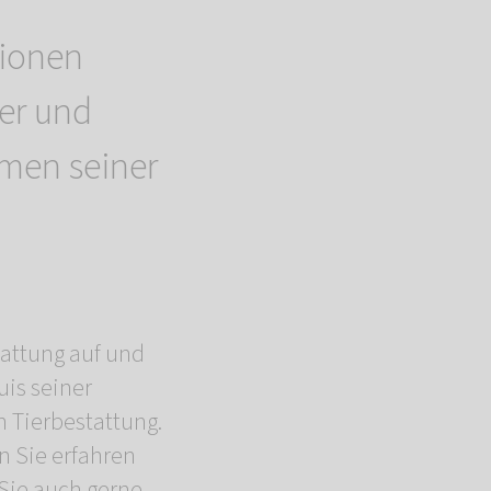
lionen
er und
men seiner
attung auf und
uis seiner
 Tierbestattung.
n Sie erfahren
Sie auch gerne