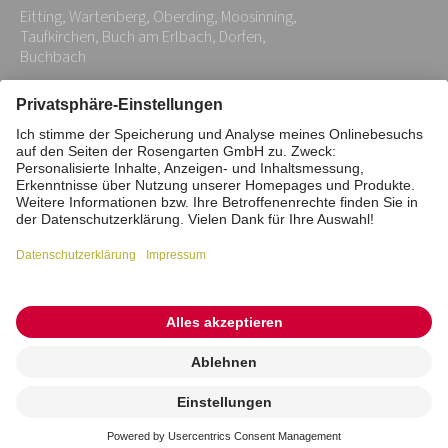
Eitting, Wartenberg, Oberding, Moosinning,
*
Taufkirchen, Buch am Erlbach, Dorfen,
Buchbach
Impressum
Datenschutz
Stiftung
Interne Meldestelle
Zahlungsmittel
Vertrag widerrufen
Barrierefreiheitserklärung
Cookie/Tracking-Einstellungen
© 2026 ROSENGARTEN-Tierbestattung
Kremierung
beauftragen