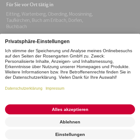
Für Sie vor Ort tätig in
Adresse:
Eitting, Wartenberg, Oberding, Moosinning,
*
Taufkirchen, Buch am Erlbach, Dorfen,
Buchbach
Impressum
Datenschutz
Stiftung
Interne Meldestelle
Zahlungsmittel
Vertrag widerrufen
Barrierefreiheitserklärung
Cookie/Tracking-Einstellungen
© 2026 ROSENGARTEN-Tierbestattung