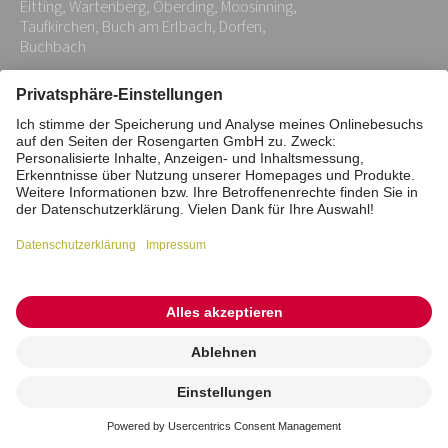
Eitting, Wartenberg, Oberding, Moosinning,
*
Taufkirchen, Buch am Erlbach, Dorfen,
Buchbach
Impressum
Datenschutz
Stiftung
Interne Meldestelle
Zahlungsmittel
Vertrag widerrufen
Barrierefreiheitserklärung
Cookie/Tracking-Einstellungen
© 2026 ROSENGARTEN-Tierbestattung
Kremierung
beauftragen