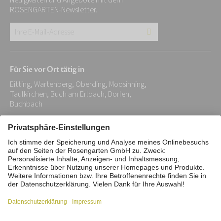
Neuigkeiten und Angebote mit dem
ROSENGARTEN-Newsletter.
Ihre
E-
Mail-
Für Sie vor Ort tätig in
Adresse:
Eitting, Wartenberg, Oberding, Moosinning,
*
Taufkirchen, Buch am Erlbach, Dorfen,
Buchbach
Impressum
Datenschutz
Stiftung
Interne Meldestelle
Zahlungsmittel
Vertrag widerrufen
Barrierefreiheitserklärung
Cookie/Tracking-Einstellungen