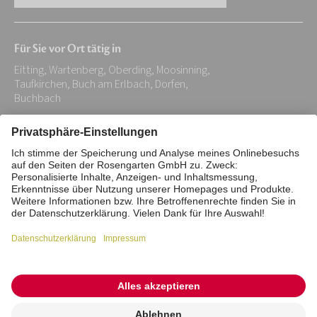
E-
Mail-
Für Sie vor Ort tätig in
Adresse:
Eitting, Wartenberg, Oberding, Moosinning,
*
Taufkirchen, Buch am Erlbach, Dorfen,
Buchbach
Impressum
Datenschutz
Stiftung
Interne Meldestelle
Zahlungsmittel
Vertrag widerrufen
Barrierefreiheitserklärung
Cookie/Tracking-Einstellungen